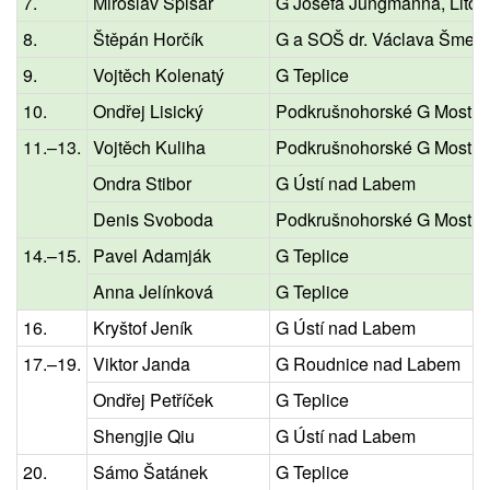
7.
Miroslav Spisar
G Josefa Jungmanna, Litom
8.
Štěpán Horčík
G a SOŠ dr. Václava Šmejk
9.
Vojtěch Kolenatý
G Teplice
10.
Ondřej Lisický
Podkrušnohorské G Most
11.–13.
Vojtěch Kuliha
Podkrušnohorské G Most
Ondra Stibor
G Ústí nad Labem
Denis Svoboda
Podkrušnohorské G Most
14.–15.
Pavel Adamják
G Teplice
Anna Jelínková
G Teplice
16.
Kryštof Jeník
G Ústí nad Labem
17.–19.
Viktor Janda
G Roudnice nad Labem
Ondřej Petříček
G Teplice
Shengjie Qiu
G Ústí nad Labem
20.
Sámo Šatánek
G Teplice