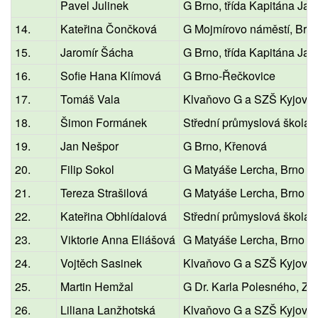
Pavel Julinek
G Brno, třída Kapitána Jar
14.
Kateřina Čončková
G Mojmírovo náměstí, Brn
15.
Jaromír Šácha
G Brno, třída Kapitána Jar
16.
Sofie Hana Klímová
G Brno-Řečkovice
17.
Tomáš Vala
Klvaňovo G a SZŠ Kyjov
18.
Šimon Formánek
Střední průmyslová škola
19.
Jan Nešpor
G Brno, Křenová
20.
Filip Sokol
G Matyáše Lercha, Brno
21.
Tereza Strašilová
G Matyáše Lercha, Brno
22.
Kateřina Obhlídalová
Střední průmyslová škola
23.
Viktorie Anna Eliášová
G Matyáše Lercha, Brno
24.
Vojtěch Sasinek
Klvaňovo G a SZŠ Kyjov
25.
Martin Hemžal
G Dr. Karla Polesného, Z
26.
Liliana Lanžhotská
Klvaňovo G a SZŠ Kyjov