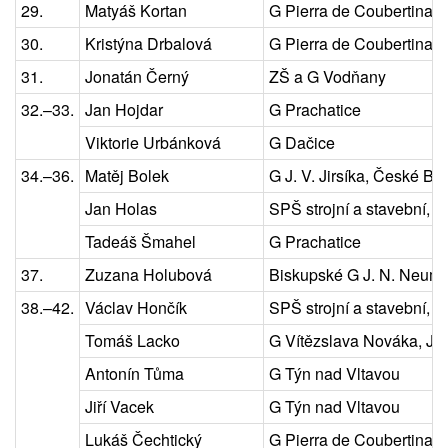
29.
Matyáš Kortan
G Pierra de Coubertina, 
30.
Kristýna Drbalová
G Pierra de Coubertina, 
31.
Jonatán Černý
ZŠ a G Vodňany
32.–33.
Jan Hojdar
G Prachatice
Viktorie Urbánková
G Dačice
34.–36.
Matěj Bolek
G J. V. Jirsíka, České Bu
Jan Holas
SPŠ strojní a stavební, T
Tadeáš Šmahel
G Prachatice
37.
Zuzana Holubová
Biskupské G J. N. Neum
38.–42.
Václav Hončík
SPŠ strojní a stavební, T
Tomáš Lacko
G Vítězslava Nováka, Ji
Antonín Tůma
G Týn nad Vltavou
Jiří Vacek
G Týn nad Vltavou
Lukáš Čechtický
G Pierra de Coubertina, 