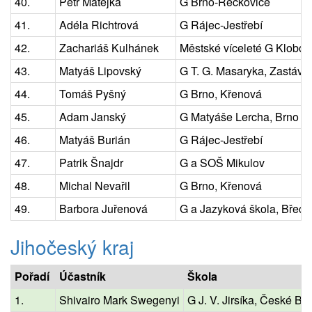
40.
Petr Matějka
G Brno-Řečkovice
41.
Adéla Richtrová
G Rájec-Jestřebí
42.
Zachariáš Kulhánek
Městské víceleté G Klobou
43.
Matyáš Lipovský
G T. G. Masaryka, Zastávk
44.
Tomáš Pyšný
G Brno, Křenová
45.
Adam Janský
G Matyáše Lercha, Brno
46.
Matyáš Burián
G Rájec-Jestřebí
47.
Patrik Šnajdr
G a SOŠ Mikulov
48.
Michal Nevařil
G Brno, Křenová
49.
Barbora Juřenová
G a Jazyková škola, Břecl
Jihočeský kraj
Pořadí
Účastník
Škola
1.
Shivairo Mark Swegenyi
G J. V. Jirsíka, České Bu