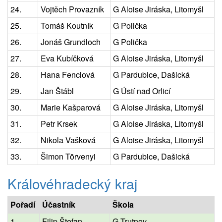
24.
Vojtěch Provazník
G Aloise Jiráska, Litomyšl
25.
Tomáš Koutník
G Polička
26.
Jonáš Grundloch
G Polička
27.
Eva Kubíčková
G Aloise Jiráska, Litomyšl
28.
Hana Fenclová
G Pardubice, Dašická
29.
Jan Štábl
G Ústí nad Orlicí
30.
Marie Kašparová
G Aloise Jiráska, Litomyšl
31.
Petr Krsek
G Aloise Jiráska, Litomyšl
32.
Nikola Vašková
G Aloise Jiráska, Litomyšl
33.
Šimon Törvenyi
G Pardubice, Dašická
Královéhradecký kraj
Pořadí
Účastník
Škola
1.
Filip Štefan
G Trutnov