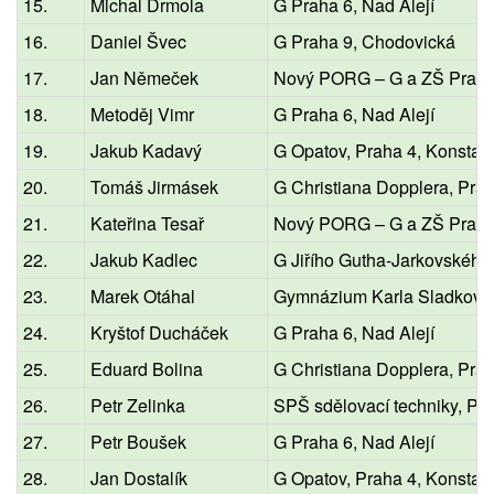
15.
Michal Drmola
G Praha 6, Nad Alejí
16.
Daniel Švec
G Praha 9, Chodovická
17.
Jan Němeček
Nový PORG – G a ZŠ Praha
18.
Metoděj Vimr
G Praha 6, Nad Alejí
19.
Jakub Kadavý
G Opatov, Praha 4, Konstan
20.
Tomáš Jirmásek
G Christiana Dopplera, Pra
21.
Kateřina Tesař
Nový PORG – G a ZŠ Praha
22.
Jakub Kadlec
G Jiřího Gutha-Jarkovského,
23.
Marek Otáhal
Gymnázium Karla Sladkovs
24.
Kryštof Ducháček
G Praha 6, Nad Alejí
25.
Eduard Bolina
G Christiana Dopplera, Pra
26.
Petr Zelinka
SPŠ sdělovací techniky, Pr
27.
Petr Boušek
G Praha 6, Nad Alejí
28.
Jan Dostalík
G Opatov, Praha 4, Konstan