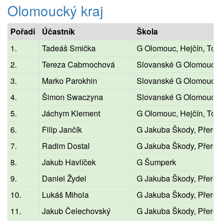
Olomoucký kraj
Pořadí
Účastník
Škola
1.
Tadeáš Smička
G Olomouc, Hejčín, To
2.
Tereza Cabrnochová
Slovanské G Olomouc
3.
Marko Parokhin
Slovanské G Olomouc
4.
Šimon Swaczyna
Slovanské G Olomouc
5.
Jáchym Klement
G Olomouc, Hejčín, To
6.
Filip Jančík
G Jakuba Škody, Přerov
7.
Radim Dostal
G Jakuba Škody, Přerov
8.
Jakub Havlíček
G Šumperk
9.
Daniel Žydel
G Jakuba Škody, Přerov
10.
Lukáš Mihola
G Jakuba Škody, Přerov
11.
Jakub Čelechovský
G Jakuba Škody, Přerov