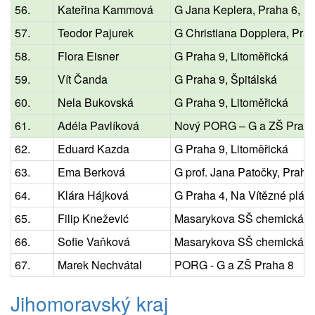
56.
Kateřina Kammová
G Jana Keplera, Praha 6, P
57.
Teodor Pajurek
G Christiana Dopplera, Pra
58.
Flora Eisner
G Praha 9, Litoměřická
59.
Vít Čanda
G Praha 9, Špitálská
60.
Nela Bukovská
G Praha 9, Litoměřická
61.
Adéla Pavlíková
Nový PORG – G a ZŠ Praha
62.
Eduard Kazda
G Praha 9, Litoměřická
63.
Ema Berková
G prof. Jana Patočky, Praha 
64.
Klára Hájková
G Praha 4, Na Vítězné pláni
65.
Filip Knežević
Masarykova SŠ chemická, 
66.
Sofie Vaňková
Masarykova SŠ chemická, 
67.
Marek Nechvátal
PORG - G a ZŠ Praha 8
Jihomoravský kraj