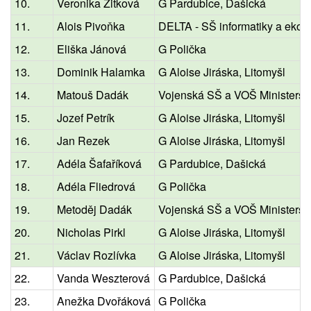
10.
Veronika Zitková
G Pardubice, Dašická
11.
Alois Pivoňka
DELTA - SŠ informatiky a ekon
12.
Eliška Jánová
G Polička
13.
Dominik Halamka
G Aloise Jiráska, Litomyšl
14.
Matouš Dadák
Vojenská SŠ a VOŠ Ministerst
15.
Jozef Petrík
G Aloise Jiráska, Litomyšl
16.
Jan Rezek
G Aloise Jiráska, Litomyšl
17.
Adéla Šafaříková
G Pardubice, Dašická
18.
Adéla Fliedrová
G Polička
19.
Metoděj Dadák
Vojenská SŠ a VOŠ Ministerst
20.
Nicholas Pirkl
G Aloise Jiráska, Litomyšl
21.
Václav Rozlívka
G Aloise Jiráska, Litomyšl
22.
Vanda Weszterová
G Pardubice, Dašická
23.
Anežka Dvořáková
G Polička