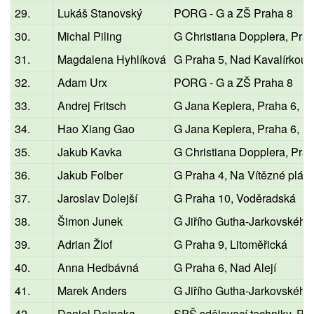
29.
Lukáš Stanovský
PORG - G a ZŠ Praha 8
30.
Michal Piling
G Christiana Dopplera, Pra
31.
Magdalena Hyhlíková
G Praha 5, Nad Kavalírkou
32.
Adam Urx
PORG - G a ZŠ Praha 8
33.
Andrej Fritsch
G Jana Keplera, Praha 6, P
34.
Hao Xiang Gao
G Jana Keplera, Praha 6, P
35.
Jakub Kavka
G Christiana Dopplera, Pra
36.
Jakub Folber
G Praha 4, Na Vítězné pláni
37.
Jaroslav Dolejší
G Praha 10, Voděradská
38.
Šimon Junek
G Jiřího Gutha-Jarkovského,
39.
Adrian Žlof
G Praha 9, Litoměřická
40.
Anna Hedbávná
G Praha 6, Nad Alejí
41.
Marek Anders
G Jiřího Gutha-Jarkovského,
42.
Daniel Dejneka
SPŠ sdělovací techniky, Pr