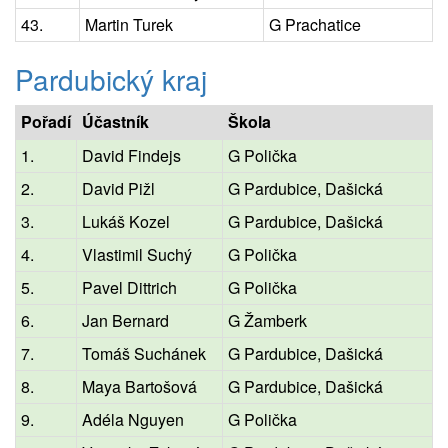
43.
Martin Turek
G Prachatice
Pardubický kraj
Pořadí
Účastník
Škola
1.
David Findejs
G Polička
2.
David Pižl
G Pardubice, Dašická
3.
Lukáš Kozel
G Pardubice, Dašická
4.
Vlastimil Suchý
G Polička
5.
Pavel Dittrich
G Polička
6.
Jan Bernard
G Žamberk
7.
Tomáš Suchánek
G Pardubice, Dašická
8.
Maya Bartošová
G Pardubice, Dašická
9.
Adéla Nguyen
G Polička