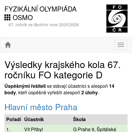
FYZIKÁLNÍ OLYMPIÁDA
OSMO
67. ročník ve školním roce 2025/2026
Togg
navig
Výsledky krajského kola 67.
ročníku FO kategorie D
Úspěšnými řešiteli
se stávají účastníci s alespoň
14
body
, kteří úspěšně vyřešili alespoň
2 úlohy
.
Hlavní město Praha
Pořadí
Účastník
Škola
1.
Vít Přibyl
G Praha 9, Špitálská