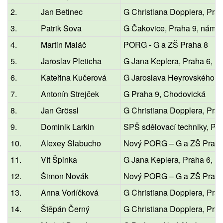
2.
Jan Betinec
G Christiana Dopplera, Pra
3.
Patrik Sova
G Čakovice, Praha 9, nám. 
4.
Martin Maláč
PORG - G a ZŠ Praha 8
5.
Jaroslav Pleticha
G Jana Keplera, Praha 6, P
6.
Kateřina Kučerová
G Jaroslava Heyrovského, 
7.
Antonín Strejček
G Praha 9, Chodovická
8.
Jan Grössl
G Christiana Dopplera, Pra
9.
Dominik Larkin
SPŠ sdělovací techniky, Pr
10.
Alexey Slabucho
Nový PORG – G a ZŠ Praha
11.
Vít Špinka
G Jana Keplera, Praha 6, P
12.
Šimon Novák
Nový PORG – G a ZŠ Praha
13.
Anna Vorlíčková
G Christiana Dopplera, Pra
14.
Štěpán Černý
G Christiana Dopplera, Pra