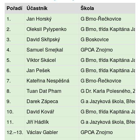
Pořadí
Účastník
Škola
1.
Jan Horský
G Brno-Řečkovice
2.
Oleksii Pylypenko
G Brno, třída Kapitána Jar
3.
David Skřipský
G Boskovice
4.
Samuel Smejkal
GPOA Znojmo
5.
Viktor Skácel
G Brno, třída Kapitána Jar
6.
Jan Pešek
G Brno, třída Kapitána Jar
7.
Kateřina Nespěšná
G Brno-Řečkovice
8.
Tuan Dat Pham
G Dr. Karla Polesného, Z
9.
Darek Zápeca
G a Jazyková škola, Břecl
10.
David Kovář
G Brno, třída Kapitána Jar
11.
Jiří Hádlík
G a Jazyková škola, Břecl
12.–13.
Václav Gabler
GPOA Znojmo