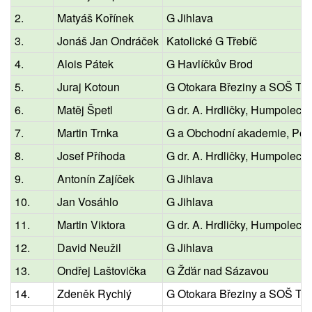
2.
Matyáš Kořínek
G Jihlava
3.
Jonáš Jan Ondráček
Katolické G Třebíč
4.
Alois Pátek
G Havlíčkův Brod
5.
Juraj Kotoun
G Otokara Březiny a SOŠ Tel
6.
Matěj Špetl
G dr. A. Hrdličky, Humpolec
7.
Martin Trnka
G a Obchodní akademie, Pel
8.
Josef Příhoda
G dr. A. Hrdličky, Humpolec
9.
Antonín Zajíček
G Jihlava
10.
Jan Vosáhlo
G Jihlava
11.
Martin Viktora
G dr. A. Hrdličky, Humpolec
12.
David Neužil
G Jihlava
13.
Ondřej Laštovička
G Žďár nad Sázavou
14.
Zdeněk Rychlý
G Otokara Březiny a SOŠ Tel