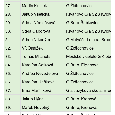
27.
Martin Koutek
G Židlochovice
28.
Jakub Všetička
Klvaňovo G a SZŠ Kyjov
29.
Adéla Němečková
G Brno-Řečkovice
30.
Stela Gáborová
Klvaňovo G a SZŠ Kyjov
31.
Adam Nikodým
G Matyáše Lercha, Brno
32.
Vít Ostřížek
G Židlochovice
33.
Tomáš Mitchels
Městské víceleté G Klobou
34.
Karolína Šotková
G Brno, Elgartova
35.
Andrea Nevědělová
G Židlochovice
36.
Karolína Uhříková
G Židlochovice
37.
Ema Martinková
G a Jazyková škola, Břecl
38.
Jakub Hýna
G Brno, Křenová
39.
Marek Novotný
G Brno, Křenová