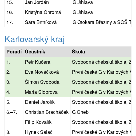
15.
Jan Jordán
G Jihlava
16.
Kristýna Chromá
G Jihlava
17.
Sára Brtníková
G Otokara Březiny a SOŠ Tel
Karlovarský kraj
Pořadí
Účastník
Škola
1.
Petr Kučera
Svobodná chebská škola, ZŠ
2.
Eva Nováčková
První české G v Karlových Va
3.
Šimon Svoboda
Svobodná chebská škola, ZŠ
4.
Maria Sidorova
První české G v Karlových Va
5.
Daniel Jarolík
Svobodná chebská škola, ZŠ
6.–7.
Christian Bracháček
G Cheb
Filip Kovalík
Svobodná chebská škola, ZŠ
8.
Hynek Salač
První české G v Karlových Va