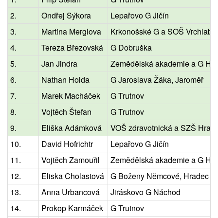
2.
Ondřej Sýkora
Lepařovo G Jičín
3.
Martina Merglova
Krkonošské G a SOŠ Vrchlabí
4.
Tereza Březovská
G Dobruška
5.
Jan Jindra
Zemědělská akademie a G Hoř
6.
Nathan Holda
G Jaroslava Žáka, Jaroměř
7.
Marek Macháček
G Trutnov
8.
Vojtěch Štefan
G Trutnov
9.
Eliška Adámková
VOŠ zdravotnická a SZŠ Hrade
10.
David Hofrichtr
Lepařovo G Jičín
11.
Vojtěch Zamouřil
Zemědělská akademie a G Hoř
12.
Eliska Cholastová
G Boženy Němcové, Hradec Kr
13.
Anna Urbancová
Jiráskovo G Náchod
14.
Prokop Karmáček
G Trutnov