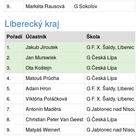
9.
Markéta Rausová
G Sokolov
Liberecký kraj
Pořadí
Účastník
Škola
1.
Jakub Jiroutek
G F. X. Šaldy, Liberec
2.
Jan Murswiek
G Česká Lípa
3.
Ota Koštejn
G Česká Lípa
4.
Matouš Průcha
G Česká Lípa
5.
Adam Hron
G F. X. Šaldy, Liberec
6.
Viktória Poláčková
G F. X. Šaldy, Liberec
7.
Antonín Maděra
G Jablonec nad Nisou
8.
Christian Peter Van Geest
G Česká Lípa
9.
Matyáš Weinert
G Jablonec nad Nisou