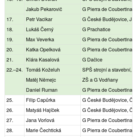
Jakub Pekarovič
G Pierra de Coubertina, 
17.
Petr Vacikar
G České Budějovice, Jír
18.
Lukáš Černý
G Prachatice
19.
Max Veverka
G Pierra de Coubertina, 
20.
Katka Opelková
G Pierra de Coubertina, 
21.
Klára Kasalová
G Dačice
22.–24.
Tomáš Koželuh
SPŠ strojní a stavební, T
Matěj Němejc
ZŠ a G Vodňany
Daniel Ruman
G Pierra de Coubertina, 
25.
Filip Capůrka
G České Budějovice, Če
26.
Matyáš Hajíček
G České Budějovice, Če
27.
Jana Vorlová
G Pierra de Coubertina, 
28.
Marie Čechtická
G Pierra de Coubertina, 