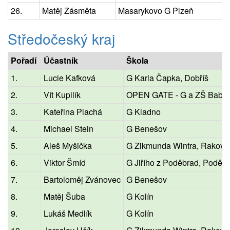
26.
Matěj Zásměta
Masarykovo G Plzeň
Středočeský kraj
Pořadí
Účastník
Škola
1.
Lucie Kafková
G Karla Čapka, Dobříš
2.
Vít Kupilík
OPEN GATE - G a ZŠ Babic
3.
Kateřina Plachá
G Kladno
4.
Michael Stein
G Benešov
5.
Aleš Myšička
G Zikmunda Wintra, Rakovn
6.
Viktor Šmíd
G Jiřího z Poděbrad, Poděb
7.
Bartoloměj Zvánovec
G Benešov
8.
Matěj Šuba
G Kolín
9.
Lukáš Medlík
G Kolín