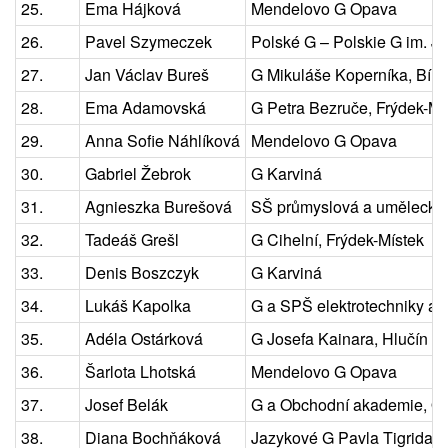
25.
Ema Hájková
Mendelovo G Opava
26.
Pavel Szymeczek
Polské G – Polskie G im. J
27.
Jan Václav Bureš
G Mikuláše Koperníka, Bílo
28.
Ema Adamovská
G Petra Bezruče, Frýdek-Mí
29.
Anna Sofie Náhlíková
Mendelovo G Opava
30.
Gabriel Žebrok
G Karviná
31.
Agnieszka Burešová
SŠ průmyslová a umělecká
32.
Tadeáš Grešl
G Cihelní, Frýdek-Místek
33.
Denis Boszczyk
G Karviná
34.
Lukáš Kapolka
G a SPŠ elektrotechniky a 
35.
Adéla Ostárková
G Josefa Kainara, Hlučín
36.
Šarlota Lhotská
Mendelovo G Opava
37.
Josef Belák
G a Obchodní akademie, Or
38.
Diana Bochňáková
Jazykové G Pavla Tigrida, 