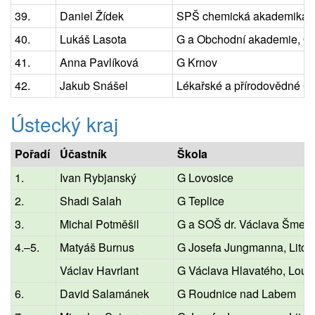
39.
Daniel Žídek
SPŠ chemická akademika H
40.
Lukáš Lasota
G a Obchodní akademie, Or
41.
Anna Pavlíková
G Krnov
42.
Jakub Snášel
Lékařské a přírodovědné G
Ústecký kraj
Pořadí
Účastník
Škola
1.
Ivan Rybjanský
G Lovosice
2.
Shadi Salah
G Teplice
3.
Michal Potměšil
G a SOŠ dr. Václava Šmejk
4.–5.
Matyáš Burnus
G Josefa Jungmanna, Litom
Václav Havrlant
G Václava Hlavatého, Loun
6.
David Salamánek
G Roudnice nad Labem