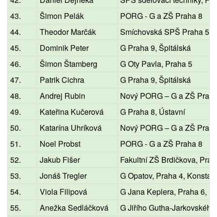
43.
Šimon Pelák
PORG - G a ZŠ Praha 8
44.
Theodor Marčák
Smíchovská SPŠ Praha 5, P
45.
Dominik Peter
G Praha 9, Špitálská
46.
Šimon Štamberg
G Oty Pavla, Praha 5
47.
Patrik Cichra
G Praha 9, Špitálská
48.
Andrej Rubin
Nový PORG – G a ZŠ Praha
49.
Kateřina Kučerová
G Praha 8, Ústavní
50.
Katarína Uhríková
Nový PORG – G a ZŠ Praha
51.
Noel Probst
PORG - G a ZŠ Praha 8
52.
Jakub Fišer
Fakultní ZŠ Brdičkova, Prah
53.
Jonáš Tregler
G Opatov, Praha 4, Konstan
54.
Viola Filipová
G Jana Keplera, Praha 6, P
55.
Anežka Sedláčková
G Jiřího Gutha-Jarkovského,