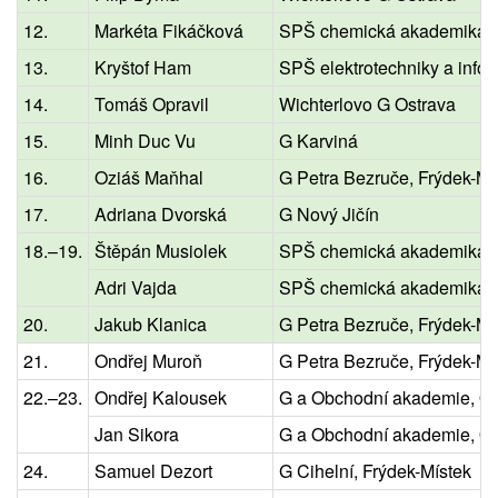
12.
Markéta Fikáčková
SPŠ chemická akademika H
13.
Kryštof Ham
SPŠ elektrotechniky a infor
14.
Tomáš Opravil
Wichterlovo G Ostrava
15.
Minh Duc Vu
G Karviná
16.
Oziáš Maňhal
G Petra Bezruče, Frýdek-Mí
17.
Adriana Dvorská
G Nový Jičín
18.–19.
Štěpán Musiolek
SPŠ chemická akademika H
Adri Vajda
SPŠ chemická akademika H
20.
Jakub Klanica
G Petra Bezruče, Frýdek-Mí
21.
Ondřej Muroň
G Petra Bezruče, Frýdek-Mí
22.–23.
Ondřej Kalousek
G a Obchodní akademie, Or
Jan Sikora
G a Obchodní akademie, Or
24.
Samuel Dezort
G Cihelní, Frýdek-Místek