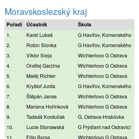
Moravskoslezský kraj
Pořadí
Účastník
Škola
1.
Karel Lukeš
G Havířov, Komenského
2.
Robin Slonka
G Havířov, Komenského
3.
Viktor Sieja
Wichterlovo G Ostrava
4.
Ondřej Garzina
Wichterlovo G Ostrava
5.
Matěj Richter
Wichterlovo G Ostrava
6.
Kryštof Jurda
G Havířov, Komenského
7.
Štěpán Janas
Wichterlovo G Ostrava
8.
Mariana Hořínková
Wichterlovo G Ostrava
9.
Tadeáš Korduliak
G, Ostrava-Hrabůvka
10.
Lucie Stonawská
G Frýdlant nad Ostravicí
11.
Filip Byma
Wichterlovo G Ostrava