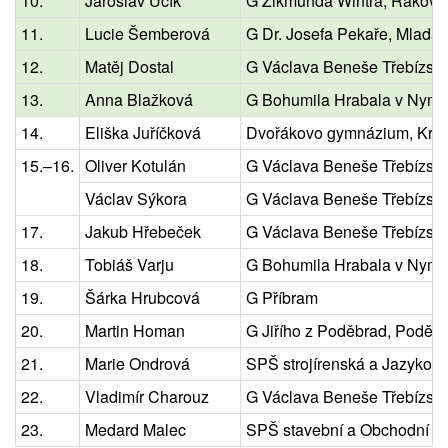
10.
Jaroslav Učík
G Zikmunda Wintra, Rakovn
11.
Lucie Šemberová
G Dr. Josefa Pekaře, Mladá 
12.
Matěj Dostal
G Václava Beneše Třebízsk
13.
Anna Blažková
G Bohumila Hrabala v Nymb
14.
Eliška Juříčková
Dvořákovo gymnázium, Kral
15.–16.
Oliver Kotulán
G Václava Beneše Třebízsk
Václav Sýkora
G Václava Beneše Třebízsk
17.
Jakub Hřebeček
G Václava Beneše Třebízsk
18.
Tobiáš Varju
G Bohumila Hrabala v Nymb
19.
Šárka Hrubcová
G Příbram
20.
Martin Homan
G Jiřího z Poděbrad, Poděb
21.
Marie Ondrová
SPŠ strojírenská a Jazyková
22.
Vladimír Charouz
G Václava Beneše Třebízsk
23.
Medard Malec
SPŠ stavební a Obchodní a