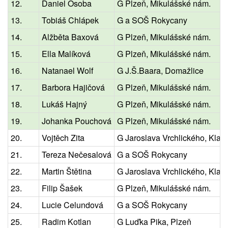
12.
Daniel Osoba
G Plzeň, Mikulášské nám.
13.
Tobiáš Chlápek
G a SOŠ Rokycany
14.
Alžběta Baxová
G Plzeň, Mikulášské nám.
15.
Ella Malíková
G Plzeň, Mikulášské nám.
16.
Natanael Wolf
G J.Š.Baara, Domažlice
17.
Barbora Hajičová
G Plzeň, Mikulášské nám.
18.
Lukáš Hajný
G Plzeň, Mikulášské nám.
19.
Johanka Pouchová
G Plzeň, Mikulášské nám.
20.
Vojtěch Zita
G Jaroslava Vrchlického, Klat
21.
Tereza Nečesalová
G a SOŠ Rokycany
22.
Martin Štětina
G Jaroslava Vrchlického, Klat
23.
Filip Šašek
G Plzeň, Mikulášské nám.
24.
Lucie Celundová
G a SOŠ Rokycany
25.
Radim Kotlan
G Luďka Pika, Plzeň