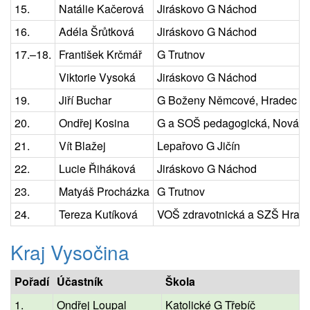
15.
Natálie Kačerová
Jiráskovo G Náchod
16.
Adéla Šrůtková
Jiráskovo G Náchod
17.–18.
František Krčmář
G Trutnov
Viktorie Vysoká
Jiráskovo G Náchod
19.
Jiří Buchar
G Boženy Němcové, Hradec Kr
20.
Ondřej Kosina
G a SOŠ pedagogická, Nová 
21.
Vít Blažej
Lepařovo G Jičín
22.
Lucie Řiháková
Jiráskovo G Náchod
23.
Matyáš Procházka
G Trutnov
24.
Tereza Kutíková
VOŠ zdravotnická a SZŠ Hrade
Kraj Vysočina
Pořadí
Účastník
Škola
1.
Ondřej Loupal
Katolické G Třebíč