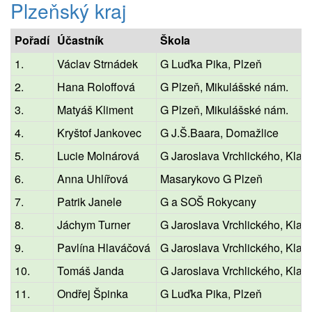
Plzeňský kraj
Pořadí
Účastník
Škola
1.
Václav Strnádek
G Luďka Pika, Plzeň
2.
Hana Roloffová
G Plzeň, Mikulášské nám.
3.
Matyáš Kliment
G Plzeň, Mikulášské nám.
4.
Kryštof Jankovec
G J.Š.Baara, Domažlice
5.
Lucie Molnárová
G Jaroslava Vrchlického, Klat
6.
Anna Uhlířová
Masarykovo G Plzeň
7.
Patrik Janele
G a SOŠ Rokycany
8.
Jáchym Turner
G Jaroslava Vrchlického, Klat
9.
Pavlína Hlaváčová
G Jaroslava Vrchlického, Klat
10.
Tomáš Janda
G Jaroslava Vrchlického, Klat
11.
Ondřej Špinka
G Luďka Pika, Plzeň