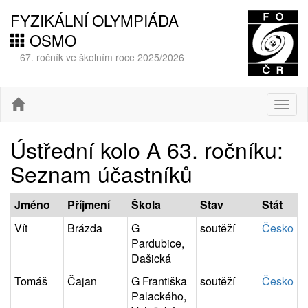
FYZIKÁLNÍ OLYMPIÁDA
OSMO
67. ročník ve školním roce 2025/2026
Togg
navig
Ústřední kolo A 63. ročníku:
Seznam účastníků
Jméno
Příjmení
Škola
Stav
Stát
Vít
Brázda
G
soutěží
Česko
Pardubice,
Dašická
Tomáš
Čajan
G Františka
soutěží
Česko
Palackého,