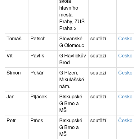
škola
hlavního
města
Prahy, ZUŠ
Praha 3
Tomáš
Patsch
Slovanské
soutěží
Česko
G Olomouc
Vít
Pavlík
G Havlíčkův
soutěží
Česko
Brod
Šimon
Pekár
G Plzeň,
soutěží
Česko
Mikulášské
nám.
Jan
Pijáček
Biskupské
soutěží
Česko
G Brno a
MŠ
Petr
Piňos
Biskupské
soutěží
Česko
G Brno a
MŠ