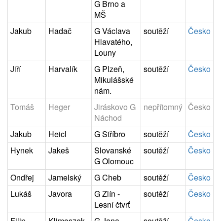
G Brno a
MŠ
Jakub
Hadač
G Václava
soutěží
Česko
Hlavatého,
Louny
Jiří
Harvalík
G Plzeň,
soutěží
Česko
Mikulášské
nám.
Tomáš
Heger
Jiráskovo G
nepřítomný
Česko
Náchod
Jakub
Heicl
G Stříbro
soutěží
Česko
Hynek
Jakeš
Slovanské
soutěží
Česko
G Olomouc
Ondřej
Jamelský
G Cheb
soutěží
Česko
Lukáš
Javora
G Zlín -
soutěží
Česko
Lesní čtvrť
Filip
Klimoszek
G Jana
soutěží
Česko