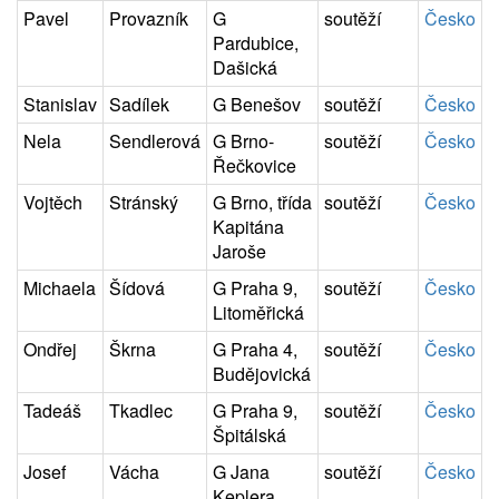
Pavel
Provazník
G
soutěží
Česko
Pardubice,
Dašická
Stanislav
Sadílek
G Benešov
soutěží
Česko
Nela
Sendlerová
G Brno-
soutěží
Česko
Řečkovice
Vojtěch
Stránský
G Brno, třída
soutěží
Česko
Kapitána
Jaroše
Michaela
Šídová
G Praha 9,
soutěží
Česko
Litoměřická
Ondřej
Škrna
G Praha 4,
soutěží
Česko
Budějovická
Tadeáš
Tkadlec
G Praha 9,
soutěží
Česko
Špitálská
Josef
Vácha
G Jana
soutěží
Česko
Keplera,