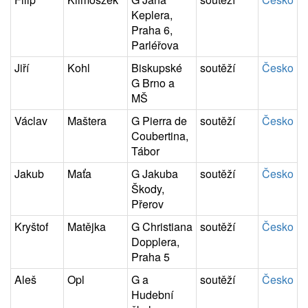
Keplera,
Praha 6,
Parléřova
Jiří
Kohl
Biskupské
soutěží
Česko
G Brno a
MŠ
Václav
Maštera
G Pierra de
soutěží
Česko
Coubertina,
Tábor
Jakub
Maťa
G Jakuba
soutěží
Česko
Škody,
Přerov
Kryštof
Matějka
G Christiana
soutěží
Česko
Dopplera,
Praha 5
Aleš
Opl
G a
soutěží
Česko
Hudební