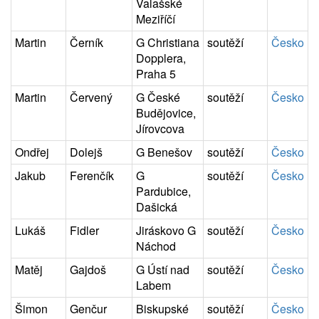
Valašské
Meziříčí
Martin
Černík
G Christiana
soutěží
Česko
Dopplera,
Praha 5
Martin
Červený
G České
soutěží
Česko
Budějovice,
Jírovcova
Ondřej
Dolejš
G Benešov
soutěží
Česko
Jakub
Ferenčík
G
soutěží
Česko
Pardubice,
Dašická
Lukáš
Fidler
Jiráskovo G
soutěží
Česko
Náchod
Matěj
Gajdoš
G Ústí nad
soutěží
Česko
Labem
Šimon
Genčur
Biskupské
soutěží
Česko