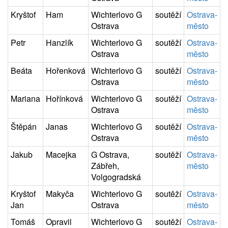
Kryštof
Ham
Wichterlovo G
soutěží
Ostrava-
Ostrava
město
Petr
Hanzlík
Wichterlovo G
soutěží
Ostrava-
Ostrava
město
Beáta
Hořenková
Wichterlovo G
soutěží
Ostrava-
Ostrava
město
Mariana
Hořínková
Wichterlovo G
soutěží
Ostrava-
Ostrava
město
Štěpán
Janas
Wichterlovo G
soutěží
Ostrava-
Ostrava
město
Jakub
Macejka
G Ostrava,
soutěží
Ostrava-
Zábřeh,
město
Volgogradská
Kryštof
Makyča
Wichterlovo G
soutěží
Ostrava-
Jan
Ostrava
město
Tomáš
Opravil
Wichterlovo G
soutěží
Ostrava-