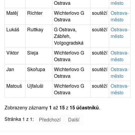
Ostrava
město
Matěj
Richter
Wichterlovo G
soutěží
Ostrava-
Ostrava
město
Lukáš
Ruttkay
G Ostrava,
soutěží
Ostrava-
Zábřeh,
město
Volgogradská
Viktor
Sieja
Wichterlovo G
soutěží
Ostrava-
Ostrava
město
Jan
Skořupa
Wichterlovo G
soutěží
Ostrava-
Ostrava
město
Matouš
Ujfaluši
Wichterlovo G
soutěží
Ostrava-
Ostrava
město
Zobrazeny záznamy
1
až
15
z
15 účastníků
.
Stránka 1 z 1:
Předchozí
Další