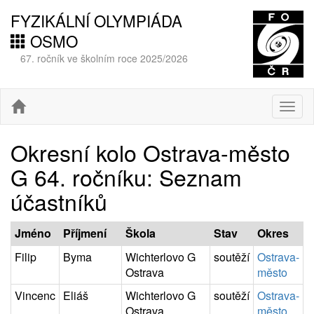
FYZIKÁLNÍ OLYMPIÁDA
OSMO
67. ročník ve školním roce 2025/2026
Togg
navig
Okresní kolo Ostrava-město
G 64. ročníku: Seznam
účastníků
Jméno
Příjmení
Škola
Stav
Okres
Filip
Byma
Wichterlovo G
soutěží
Ostrava-
Ostrava
město
Vincenc
Eliáš
Wichterlovo G
soutěží
Ostrava-
Ostrava
město