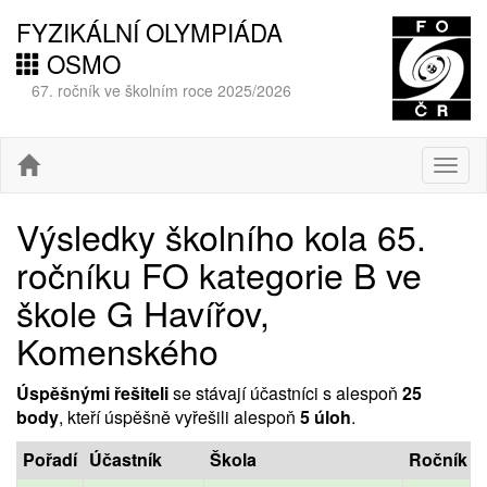
FYZIKÁLNÍ OLYMPIÁDA
OSMO
67. ročník ve školním roce 2025/2026
Togg
navig
Výsledky školního kola 65.
ročníku FO kategorie B ve
škole G Havířov,
Komenského
Úspěšnými řešiteli
se stávají účastníci s alespoň
25
body
, kteří úspěšně vyřešili alespoň
5 úloh
.
Pořadí
Účastník
Škola
Ročník