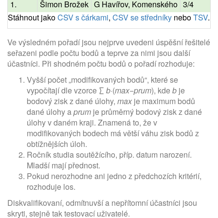
1.
Šimon Brožek
G Havířov, Komenského
3/4
Stáhnout jako
CSV s čárkami
,
CSV se středníky
nebo
TSV
.
Ve výsledném pořadí jsou nejprve uvedeni úspěšní řešitelé
seřazeni podle počtu bodů a teprve za nimi jsou další
účastníci. Při shodném počtu bodů o pořadí rozhoduje:
Vyšší počet „modifikovaných bodů“, které se
vypočítají dle vzorce ∑
b
·(
max
−
prum
), kde
b
je
bodový zisk z dané úlohy,
max
je maximum bodů
dané úlohy a
prum
je průměrný bodový zisk z dané
úlohy v daném kraji. Znamená to, že v
modifikovaných bodech má větší váhu zisk bodů z
obtížnějších úloh.
Ročník studia soutěžícího, příp. datum narození.
Mladší mají přednost.
Pokud nerozhodne ani jedno z předchozích kritérií,
rozhoduje los.
Diskvalifikovaní, odmítnuvší a nepřítomní účastníci jsou
skryti, stejně tak testovací uživatelé.