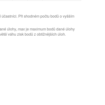
í účastníci. Při shodném počtu bodů o vyšším
dané úlohy,
max
je maximum bodů dané úlohy
tší váhu zisk bodů z obtížnějších úloh.