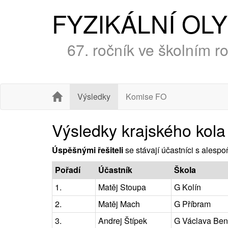
FYZIKÁLNÍ OL
67. ročník ve školním 
Výsledky
Komise FO
Výsledky krajského kola
Úspěšnými řešiteli
se stávají účastníci s alesp
Pořadí
Účastník
Škola
1.
Matěj Stoupa
G Kolín
2.
Matěj Mach
G Příbram
3.
Andrej Štípek
G Václava Ben