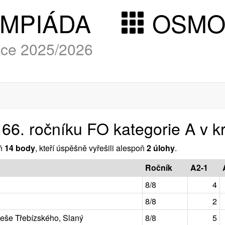
YMPIÁDA
OSM
roce 2025/2026
 66. ročníku FO kategorie A v k
oň
14 body
, kteří úspěšně vyřešili alespoň
2 úlohy
.
Ročník
A2-1
8/8
4
8/8
2
eše Třebízského, Slaný
8/8
5