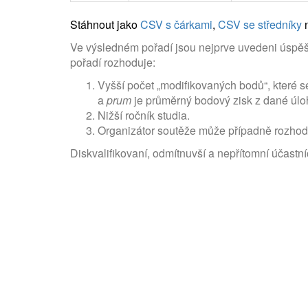
Stáhnout jako
CSV s čárkami
,
CSV se středníky
Ve výsledném pořadí jsou nejprve uvedeni úspěšn
pořadí rozhoduje:
Vyšší počet „modifikovaných bodů“, které s
a
prum
je průměrný bodový zisk z dané úloh
Nižší ročník studia.
Organizátor soutěže může případně rozhodno
Diskvalifikovaní, odmítnuvší a nepřítomní účastníci