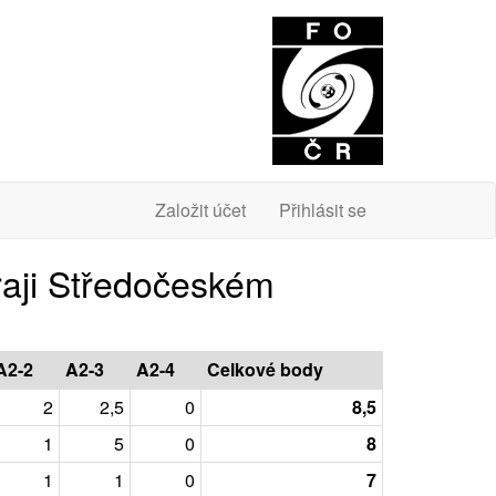
O
Založit účet
Přihlásit se
raji Středočeském
A2-2
A2-3
A2-4
Celkové body
2
2,5
0
8,5
1
5
0
8
1
1
0
7