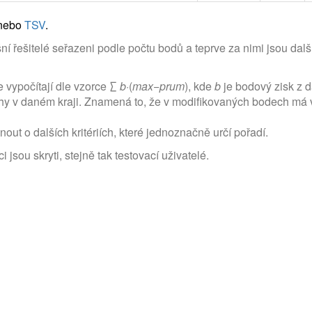
nebo
TSV
.
í řešitelé seřazeni podle počtu bodů a teprve za nimi jsou dalš
e vypočítají dle vzorce ∑
b
·(
max
−
prum
), kde
b
je bodový zisk z 
y v daném kraji. Znamená to, že v modifikovaných bodech má vě
ut o dalších kritériích, které jednoznačně určí pořadí.
 jsou skryti, stejně tak testovací uživatelé.