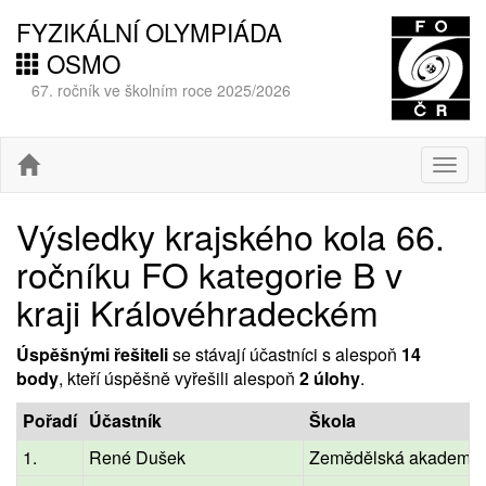
FYZIKÁLNÍ OLYMPIÁDA
OSMO
67. ročník ve školním roce 2025/2026
Togg
navig
Výsledky krajského kola 66.
ročníku FO kategorie B v
kraji Královéhradeckém
Úspěšnými řešiteli
se stávají účastníci s alespoň
14
body
, kteří úspěšně vyřešili alespoň
2 úlohy
.
Pořadí
Účastník
Škola
1.
René Dušek
Zemědělská akademie 