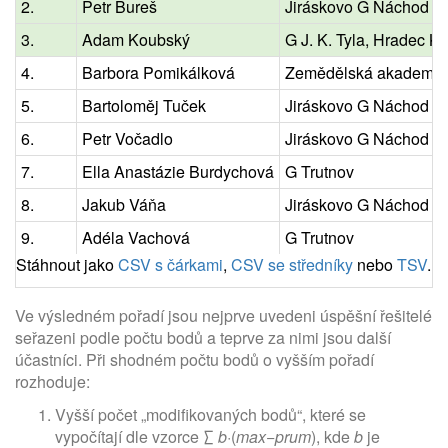
2.
Petr Bureš
Jiráskovo G Náchod
3.
Adam Koubský
G J. K. Tyla, Hradec K
4.
Barbora Pomikálková
Zemědělská akademie 
5.
Bartoloměj Tuček
Jiráskovo G Náchod
6.
Petr Vočadlo
Jiráskovo G Náchod
7.
Ella Anastázie Burdychová
G Trutnov
8.
Jakub Váňa
Jiráskovo G Náchod
9.
Adéla Vachová
G Trutnov
Stáhnout jako
CSV s čárkami
,
CSV se středníky
nebo
TSV
.
Ve výsledném pořadí jsou nejprve uvedeni úspěšní řešitelé
seřazeni podle počtu bodů a teprve za nimi jsou další
účastníci. Při shodném počtu bodů o vyšším pořadí
rozhoduje:
Vyšší počet „modifikovaných bodů“, které se
vypočítají dle vzorce ∑
b
·(
max
−
prum
), kde
b
je