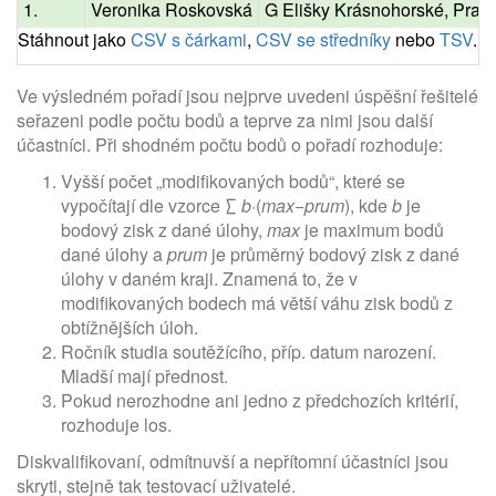
1.
Veronika Roskovská
G Elišky Krásnohorské, Praha
Stáhnout jako
CSV s čárkami
,
CSV se středníky
nebo
TSV
.
Ve výsledném pořadí jsou nejprve uvedeni úspěšní řešitelé
seřazeni podle počtu bodů a teprve za nimi jsou další
účastníci. Při shodném počtu bodů o pořadí rozhoduje:
Vyšší počet „modifikovaných bodů“, které se
vypočítají dle vzorce ∑
b
·(
max
−
prum
), kde
b
je
bodový zisk z dané úlohy,
max
je maximum bodů
dané úlohy a
prum
je průměrný bodový zisk z dané
úlohy v daném kraji. Znamená to, že v
modifikovaných bodech má větší váhu zisk bodů z
obtížnějších úloh.
Ročník studia soutěžícího, příp. datum narození.
Mladší mají přednost.
Pokud nerozhodne ani jedno z předchozích kritérií,
rozhoduje los.
Diskvalifikovaní, odmítnuvší a nepřítomní účastníci jsou
skryti, stejně tak testovací uživatelé.