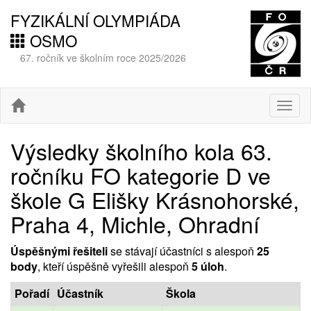
FYZIKÁLNÍ OLYMPIÁDA
OSMO
67. ročník ve školním roce 2025/2026
Togg
navig
Výsledky školního kola 63.
ročníku FO kategorie D ve
škole G Elišky Krásnohorské,
Praha 4, Michle, Ohradní
Úspěšnými řešiteli
se stávají účastníci s alespoň
25
body
, kteří úspěšně vyřešili alespoň
5 úloh
.
Pořadí
Účastník
Škola