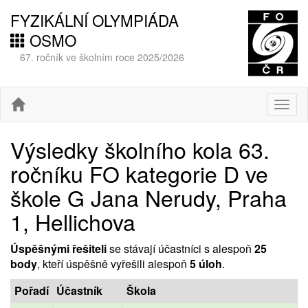
FYZIKÁLNÍ OLYMPIÁDA
OSMO
67. ročník ve školním roce 2025/2026
Togg
navig
Výsledky školního kola 63.
ročníku FO kategorie D ve
škole G Jana Nerudy, Praha
1, Hellichova
Úspěšnými řešiteli
se stávají účastníci s alespoň
25
body
, kteří úspěšně vyřešili alespoň
5 úloh
.
Pořadí
Účastník
Škola