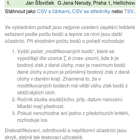
1.
Jan Šťovíček
G Jana Nerudy, Praha 1, Hellichova
Stáhnout jako
CSV s čárkami
,
CSV se středníky
nebo
TSV
.
Ve výsledném pořadí jsou nejprve uvedeni úspěšní řešitelé
seřazeni podle počtu bodů a teprve za nimi jsou další
účastníci. Při shodném počtu bodů o pořadí rozhoduje:
Vyšší počet „modifikovaných bodů“, které se
vypočítají dle vzorce ∑
b
·(
max
−
prum
), kde
b
je
bodový zisk z dané úlohy,
max
je maximum bodů
dané úlohy a
prum
je průměrný bodový zisk z dané
úlohy v daném kraji. Znamená to, že v
modifikovaných bodech má větší váhu zisk bodů z
obtížnějších úloh.
Ročník studia soutěžícího, příp. datum narození.
Mladší mají přednost.
Pokud nerozhodne ani jedno z předchozích kritérií,
rozhoduje los.
Diskvalifikovaní, odmítnuvší a nepřítomní účastníci jsou
skryti, stejně tak testovací uživatelé.