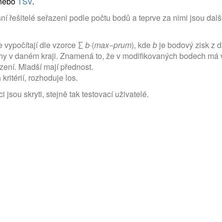
nebo
TSV
.
 řešitelé seřazeni podle počtu bodů a teprve za nimi jsou dalš
e vypočítají dle vzorce ∑
b
·(
max
−
prum
), kde
b
je bodový zisk z 
y v daném kraji. Znamená to, že v modifikovaných bodech má vě
zení. Mladší mají přednost.
ritérií, rozhoduje los.
 jsou skryti, stejně tak testovací uživatelé.