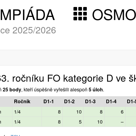
YMPIÁDA
OSM
roce 2025/2026
63. ročníku FO kategorie D ve š
oň
25 body
, kteří úspěšně vyřešili alespoň
5 úloh
.
Ročník
D1-1
D1-2
D1-3
D1-4
D1-
n
1/4
8
10
8
6
n
1/4
8
5
10
–