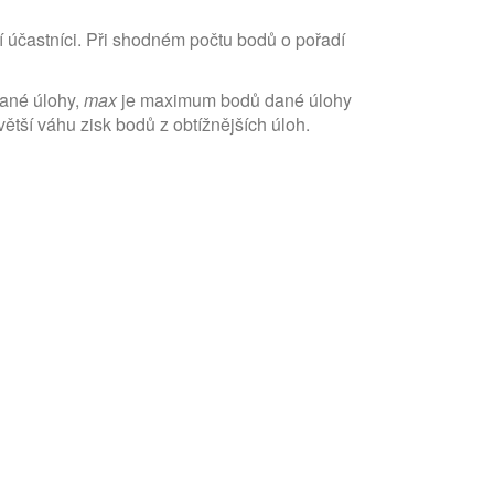
í účastníci. Při shodném počtu bodů o pořadí
dané úlohy,
max
je maximum bodů dané úlohy
tší váhu zisk bodů z obtížnějších úloh.