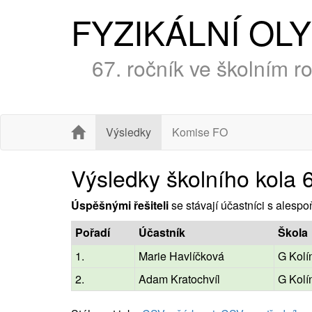
FYZIKÁLNÍ OL
67. ročník ve školním 
Výsledky
Komise FO
Výsledky školního kola 
Úspěšnými řešiteli
se stávají účastníci s alesp
Pořadí
Účastník
Škola
1.
Marie Havlíčková
G Kolí
2.
Adam Kratochvíl
G Kolí