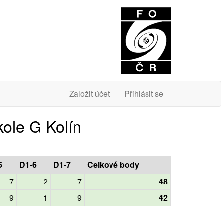
O
Založit účet
Přihlásit se
kole G Kolín
5
D1-6
D1-7
Celkové body
7
2
7
48
9
1
9
42