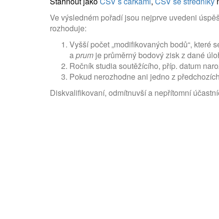
Stáhnout jako
CSV s čárkami
,
CSV se středníky
Ve výsledném pořadí jsou nejprve uvedeni úspěšní
rozhoduje:
Vyšší počet „modifikovaných bodů“, které s
a
prum
je průměrný bodový zisk z dané úloh
Ročník studia soutěžícího, příp. datum naro
Pokud nerozhodne ani jedno z předchozích k
Diskvalifikovaní, odmítnuvší a nepřítomní účastníci