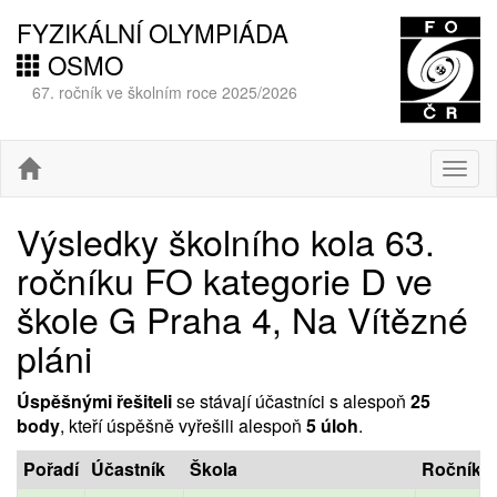
FYZIKÁLNÍ OLYMPIÁDA
OSMO
67. ročník ve školním roce 2025/2026
Togg
navig
Výsledky školního kola 63.
ročníku FO kategorie D ve
škole G Praha 4, Na Vítězné
pláni
Úspěšnými řešiteli
se stávají účastníci s alespoň
25
body
, kteří úspěšně vyřešili alespoň
5 úloh
.
Pořadí
Účastník
Škola
Ročník