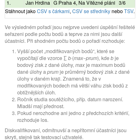
1.
Jan Hrdina
G Praha 4, Na Vítězné pláni
3/6
Stáhnout jako
CSV s čárkami
,
CSV se středníky
nebo
TSV
.
Ve výsledném pořadí jsou nejprve uvedeni úspěšní řešitelé
seřazeni podle počtu bodů a teprve za nimi jsou další
účastníci. Při shodném počtu bodů o pořadí rozhoduje:
Vyšší počet „modifikovaných bodů“, které se
vypočítají dle vzorce ∑
b
·(
max
−
prum
), kde
b
je
bodový zisk z dané úlohy,
max
je maximum bodů
dané úlohy a
prum
je průměrný bodový zisk z dané
úlohy v daném kraji. Znamená to, že v
modifikovaných bodech má větší váhu zisk bodů z
obtížnějších úloh.
Ročník studia soutěžícího, příp. datum narození.
Mladší mají přednost.
Pokud nerozhodne ani jedno z předchozích kritérií,
rozhoduje los.
Diskvalifikovaní, odmítnuvší a nepřítomní účastníci jsou
skryti, stejně tak testovací uživatelé.