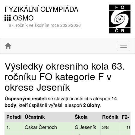
FYZIKÁLNÍ OLYMPIÁDA
OSMO
67. ročník ve školním roce 2025/2026
Togg
navig
Výsledky okresního kola 63.
ročníku FO kategorie F v
okrese Jeseník
Úspěšnými řešiteli
se stávají účastníci s alespoň
14
body
, kteří úspěšně vyřešili alespoň
2 úlohy
.
Pořadí
Účastník
Škola
Ročník
F2-1
1.
Oskar Černoch
G Jeseník
3/8
10