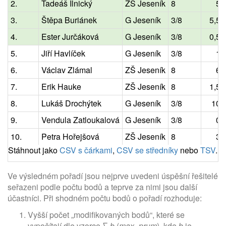
2.
Tadeáš Ilnický
ZŠ Jeseník
8
5
3.
Štěpa Buriánek
G Jeseník
3/8
5,5
4.
Ester Jurčáková
G Jeseník
3/8
0,5
5.
Jiří Havlíček
G Jeseník
3/8
1
6.
Václav Zlámal
ZŠ Jeseník
8
6
7.
Erik Hauke
ZŠ Jeseník
8
1,5
8.
Lukáš Drochýtek
G Jeseník
3/8
10
9.
Vendula Zatloukalová
G Jeseník
3/8
0
10.
Petra Hořejšová
ZŠ Jeseník
8
3
Stáhnout jako
CSV s čárkami
,
CSV se středníky
nebo
TSV
.
Ve výsledném pořadí jsou nejprve uvedeni úspěšní řešitelé
seřazeni podle počtu bodů a teprve za nimi jsou další
účastníci. Při shodném počtu bodů o pořadí rozhoduje:
Vyšší počet „modifikovaných bodů“, které se
vypočítají dle vzorce ∑
b
·(
max
−
prum
), kde
b
je