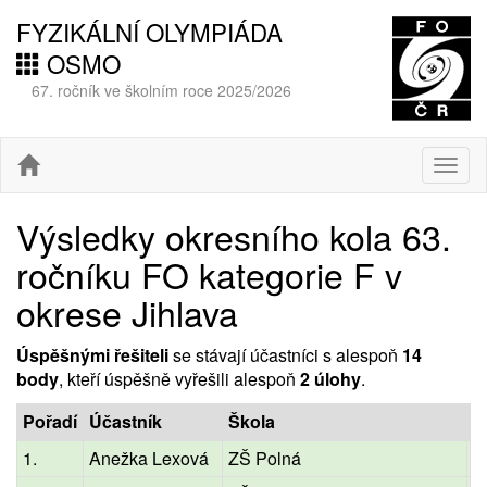
FYZIKÁLNÍ OLYMPIÁDA
OSMO
67. ročník ve školním roce 2025/2026
Togg
navig
Výsledky okresního kola 63.
ročníku FO kategorie F v
okrese Jihlava
Úspěšnými řešiteli
se stávají účastníci s alespoň
14
body
, kteří úspěšně vyřešili alespoň
2 úlohy
.
Pořadí
Účastník
Škola
R
1.
Anežka Lexová
ZŠ Polná
8