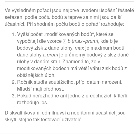
Ve výsledném pořadí jsou nejprve uvedeni úspěšní řešitelé
seřazeni podle počtu bodů a teprve za nimi jsou další
účastníci. Při shodném počtu bodů o pořadí rozhoduje:
Vyšší počet „modifikovaných bodů“, které se
vypočítají dle vzorce ∑
b
·(
max
−
prum
), kde
b
je
bodový zisk z dané úlohy,
max
je maximum bodů
dané úlohy a
prum
je průměrný bodový zisk z dané
úlohy v daném kraji. Znamená to, že v
modifikovaných bodech má větší váhu zisk bodů z
obtížnějších úloh.
Ročník studia soutěžícího, příp. datum narození.
Mladší mají přednost.
Pokud nerozhodne ani jedno z předchozích kritérií,
rozhoduje los.
Diskvalifikovaní, odmítnuvší a nepřítomní účastníci jsou
skryti, stejně tak testovací uživatelé.