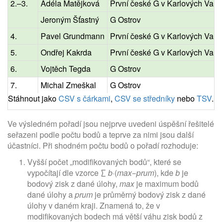
2.–3.
Adéla Matějková
První české G v Karlových Vare
Jeroným Šťastný
G Ostrov
4.
Pavel Grundmann
První české G v Karlových Vare
5.
Ondřej Kakrda
První české G v Karlových Vare
6.
Vojtěch Tegda
G Ostrov
7.
Michal Zmeškal
G Ostrov
Stáhnout jako
CSV s čárkami
,
CSV se středníky
nebo
TSV
.
Ve výsledném pořadí jsou nejprve uvedeni úspěšní řešitelé
seřazeni podle počtu bodů a teprve za nimi jsou další
účastníci. Při shodném počtu bodů o pořadí rozhoduje:
Vyšší počet „modifikovaných bodů“, které se
vypočítají dle vzorce ∑
b
·(
max
−
prum
), kde
b
je
bodový zisk z dané úlohy,
max
je maximum bodů
dané úlohy a
prum
je průměrný bodový zisk z dané
úlohy v daném kraji. Znamená to, že v
modifikovaných bodech má větší váhu zisk bodů z