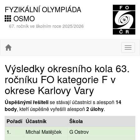
FYZIKÁLNÍ OLYMPIÁDA
OSMO
67. ročník ve školním roce 2025/2026
Togg
navig
Výsledky okresního kola 63.
ročníku FO kategorie F v
okrese Karlovy Vary
Úspěšnými řešiteli
se stávají účastníci s alespoň
14
body
, kteří úspěšně vyřešili alespoň
2 úlohy
.
Pořadí
Účastník
Škola
1.
Michal Matějček
G Ostrov