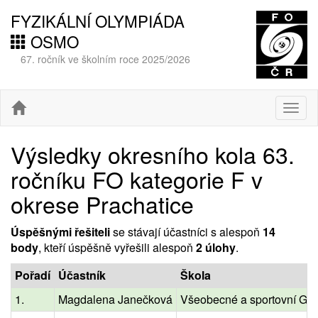
FYZIKÁLNÍ OLYMPIÁDA
OSMO
67. ročník ve školním roce 2025/2026
Togg
navig
Výsledky okresního kola 63.
ročníku FO kategorie F v
okrese Prachatice
Úspěšnými řešiteli
se stávají účastníci s alespoň
14
body
, kteří úspěšně vyřešili alespoň
2 úlohy
.
Pořadí
Účastník
Škola
1.
Magdalena Janečková
Všeobecné a sportovní G 