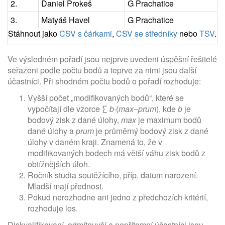
2.
Daniel Prokeš
G Prachatice
3.
Matyáš Havel
G Prachatice
Stáhnout jako
CSV s čárkami
,
CSV se středníky
nebo
TSV
.
Ve výsledném pořadí jsou nejprve uvedeni úspěšní řešitelé
seřazeni podle počtu bodů a teprve za nimi jsou další
účastníci. Při shodném počtu bodů o pořadí rozhoduje:
Vyšší počet „modifikovaných bodů“, které se
vypočítají dle vzorce ∑
b
·(
max
−
prum
), kde
b
je
bodový zisk z dané úlohy,
max
je maximum bodů
dané úlohy a
prum
je průměrný bodový zisk z dané
úlohy v daném kraji. Znamená to, že v
modifikovaných bodech má větší váhu zisk bodů z
obtížnějších úloh.
Ročník studia soutěžícího, příp. datum narození.
Mladší mají přednost.
Pokud nerozhodne ani jedno z předchozích kritérií,
rozhoduje los.
Diskvalifikovaní, odmítnuvší a nepřítomní účastníci jsou