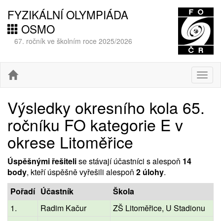
FYZIKÁLNÍ OLYMPIÁDA
OSMO
67. ročník ve školním roce 2025/2026
Togg
navig
Výsledky okresního kola 65.
ročníku FO kategorie E v
okrese Litoměřice
Úspěšnými řešiteli
se stávají účastníci s alespoň
14
body
, kteří úspěšně vyřešili alespoň
2 úlohy
.
Pořadí
Účastník
Škola
1.
Radim Kačur
ZŠ Litoměřice, U Stadionu