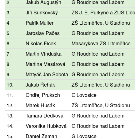
2.
Jakub Augustýn
G Roudnice nad Labem
3.
Jiří Sunkovský
ZŠ J. E. Purkyně a ZUŠ Liboc
4.
Patrik Muller
ZŠ Litoměřice, U Stadionu
5.
Jaroslav Pačes
G Roudnice nad Labem
6.
Nikolas Ficek
Masarykova ZŠ Litoměřice
7.
Martin Vinduška
G Roudnice nad Labem
8.
Martina Masárová
G Roudnice nad Labem
9.
Matyáš Jan Sobota
G Roudnice nad Labem
10.
Jakub Řehák
ZŠ Litoměřice, U Stadionu
11.
Ondřej Pruksch
G Lovosice
12.
Marek Husák
ZŠ Litoměřice, U Stadionu
13.
Tamara Dědková
G Roudnice nad Labem
14.
Veronika Hubková
G Roudnice nad Labem
15.
Daniel Zeman
G Lovosice