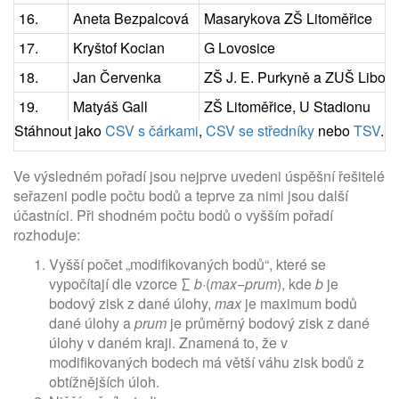
16.
Aneta Bezpalcová
Masarykova ZŠ Litoměřice
17.
Kryštof Kocian
G Lovosice
18.
Jan Červenka
ZŠ J. E. Purkyně a ZUŠ Liboc
19.
Matyáš Gall
ZŠ Litoměřice, U Stadionu
Stáhnout jako
CSV s čárkami
,
CSV se středníky
nebo
TSV
.
Ve výsledném pořadí jsou nejprve uvedeni úspěšní řešitelé
seřazeni podle počtu bodů a teprve za nimi jsou další
účastníci. Při shodném počtu bodů o vyšším pořadí
rozhoduje:
Vyšší počet „modifikovaných bodů“, které se
vypočítají dle vzorce ∑
b
·(
max
−
prum
), kde
b
je
bodový zisk z dané úlohy,
max
je maximum bodů
dané úlohy a
prum
je průměrný bodový zisk z dané
úlohy v daném kraji. Znamená to, že v
modifikovaných bodech má větší váhu zisk bodů z
obtížnějších úloh.