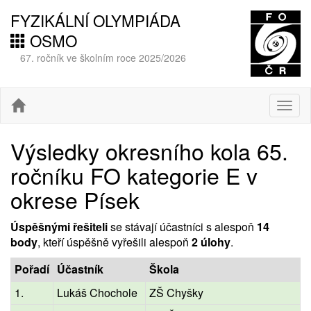
FYZIKÁLNÍ OLYMPIÁDA
OSMO
67. ročník ve školním roce 2025/2026
Togg
navig
Výsledky okresního kola 65.
ročníku FO kategorie E v
okrese Písek
Úspěšnými řešiteli
se stávají účastníci s alespoň
14
body
, kteří úspěšně vyřešili alespoň
2 úlohy
.
Pořadí
Účastník
Škola
1.
Lukáš Chochole
ZŠ Chyšky