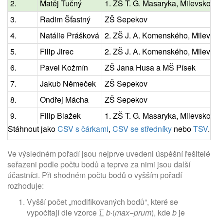
2.
Matěj Tučný
1. ZŠ T. G. Masaryka, Milevsko
3.
Radim Šťastný
ZŠ Sepekov
4.
Natálie Prášková
2. ZŠ J. A. Komenského, Milevs
5.
Filip Jirec
2. ZŠ J. A. Komenského, Milevs
6.
Pavel Kožmín
ZŠ Jana Husa a MŠ Písek
7.
Jakub Němeček
ZŠ Sepekov
8.
Ondřej Mácha
ZŠ Sepekov
9.
Filip Blažek
1. ZŠ T. G. Masaryka, Milevsko
Stáhnout jako
CSV s čárkami
,
CSV se středníky
nebo
TSV
.
Ve výsledném pořadí jsou nejprve uvedeni úspěšní řešitelé
seřazeni podle počtu bodů a teprve za nimi jsou další
účastníci. Při shodném počtu bodů o vyšším pořadí
rozhoduje:
Vyšší počet „modifikovaných bodů“, které se
vypočítají dle vzorce ∑
b
·(
max
−
prum
), kde
b
je