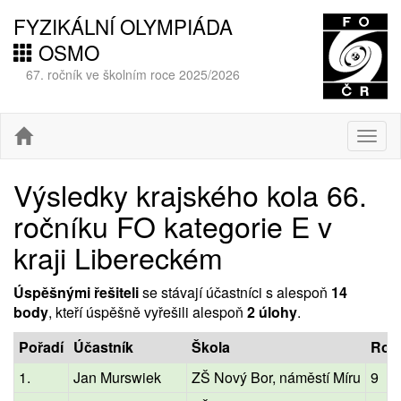
FYZIKÁLNÍ OLYMPIÁDA
OSMO
67. ročník ve školním roce 2025/2026
Togg
navig
Výsledky krajského kola 66.
ročníku FO kategorie E v
kraji Libereckém
Úspěšnými řešiteli
se stávají účastníci s alespoň
14
body
, kteří úspěšně vyřešili alespoň
2 úlohy
.
Pořadí
Účastník
Škola
Roč
1.
Jan Murswiek
ZŠ Nový Bor, náměstí Míru
9