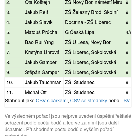
2.
Ota Koštejn
ZŠ Nový Bor, náměstí Míru
9
3.
Jakub Reif
ZŠ Železný Brod, Školní
9
4.
Jakub Slavík
Doctrina - ZŠ Liberec
9
5.
Matouš Průcha
G Česká Lípa
4/8
6.
Bao Rui Ying
ZŠ U Lesa, Nový Bor
9
7.
Kristýna Uhrová
ZŠ Liberec, Sokolovská
9
8.
Jakub Gamper
ZŠ Liberec, Sokolovská
9
9.
Štěpán Gamper
ZŠ Liberec, Sokolovská
9
10.
Jakub Tauchman
ZŠ, Studenec
9
11.
Michal Ott
ZŠ, Studenec
9
Stáhnout jako
CSV s čárkami
,
CSV se středníky
nebo
TSV
.
Ve výsledném pořadí jsou nejprve uvedeni úspěšní řešitelé
seřazeni podle počtu bodů a teprve za nimi jsou další
účastníci. Při shodném počtu bodů o vyšším pořadí
rozhoduje: