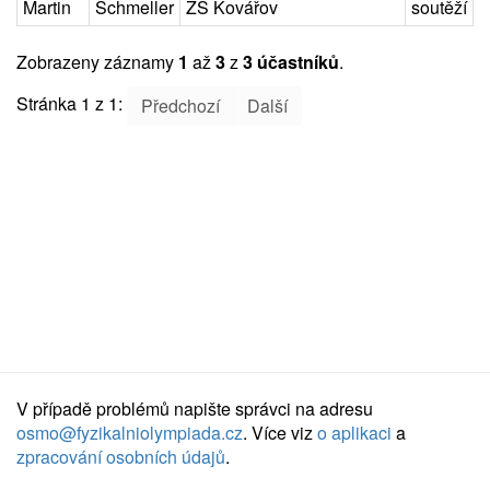
Martin
Schmeller
ZŠ Kovářov
soutěží
Zobrazeny záznamy
1
až
3
z
3 účastníků
.
Stránka 1 z 1:
Předchozí
Další
V případě problémů napište správci na adresu
osmo@fyzikalniolympiada.cz
. Více viz
o aplikaci
a
zpracování osobních údajů
.