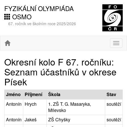
FYZIKÁLNÍ OLYMPIÁDA
OSMO
67. ročník ve školním roce 2025/2026
Togg
navig
Okresní kolo F 67. ročníku:
Seznam účastníků v okrese
Písek
Jméno
Příjmení
Škola
Stav
Antonín
Hrych
1. ZŠ T. G. Masaryka,
soutěží
Milevsko
Antonín
Jakeš
ZŠ Chyšky
soutěží