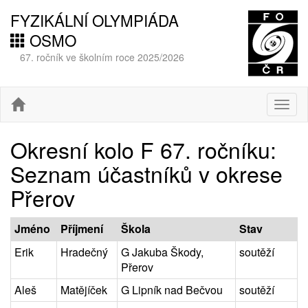
FYZIKÁLNÍ OLYMPIÁDA
OSMO
67. ročník ve školním roce 2025/2026
Togg
navig
Okresní kolo F 67. ročníku:
Seznam účastníků v okrese
Přerov
Jméno
Příjmení
Škola
Stav
Erik
Hradečný
G Jakuba Škody,
soutěží
Přerov
Aleš
Matějíček
G Lipník nad Bečvou
soutěží