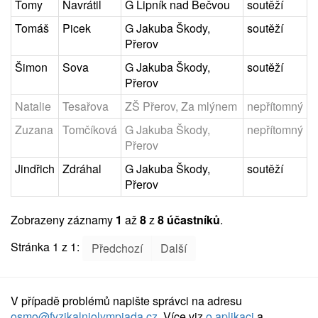
Tomy
Navrátil
G Lipník nad Bečvou
soutěží
Tomáš
Picek
G Jakuba Škody,
soutěží
Přerov
Šimon
Sova
G Jakuba Škody,
soutěží
Přerov
Natalie
Tesařova
ZŠ Přerov, Za mlýnem
nepřítomný
Zuzana
Tomčíková
G Jakuba Škody,
nepřítomný
Přerov
Jindřich
Zdráhal
G Jakuba Škody,
soutěží
Přerov
Zobrazeny záznamy
1
až
8
z
8 účastníků
.
Stránka 1 z 1:
Předchozí
Další
V případě problémů napište správci na adresu
osmo@fyzikalniolympiada.cz
. Více viz
o aplikaci
a