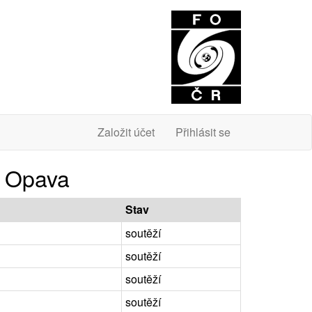
O
Založit účet
Přihlásit se
e Opava
Stav
soutěží
soutěží
soutěží
soutěží