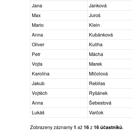
Jana
Janková
Max
Juroš
Mario
Klein
Anna
Kubánková
Oliver
Kuliha
Petr
Mácha
Vojta
Marek
Karolína
Mičolová
Jakub
Rebilas
Vojtěch
Ryšánek
Anna
Šebestová
Lukáš
Varčok
Zobrazeny záznamy
1
až
16
z
16 účastníků
.