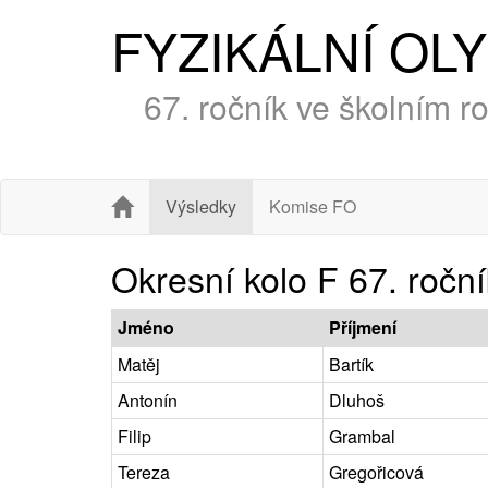
FYZIKÁLNÍ OL
67. ročník ve školním 
Výsledky
Komise FO
Okresní kolo F 67. roč
Jméno
Příjmení
Matěj
Bartík
Antonín
Dluhoš
Filip
Grambal
Tereza
Gregořicová