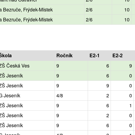
a Bezruče, Frýdek-Místek
2/6
10
a Bezruče, Frýdek-Místek
2/6
10
Škola
Ročník
E2-1
E2-2
ZŠ Česká Ves
9
6
9
ZŠ Jeseník
9
6
0
ZŠ Jeseník
9
9
0
G Jeseník
4/8
2
0
ZŠ Jeseník
9
6
1
ZŠ Jeseník
9
2
0
ZŠ Jeseník
9
6
0