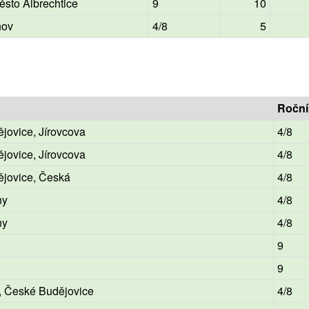
sto Albrechtice
9
10
nov
4/8
5
Roční
jovice, Jírovcova
4/8
jovice, Jírovcova
4/8
jovice, Česká
4/8
ny
4/8
ny
4/8
9
9
ka, České Budějovice
4/8