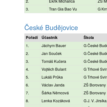
2.
Ekrik Michalica
ZŠ Mě
3.
Tran Gia Bao Vu
G Kr
České Budějovice
Pořadí
Účastník
Škola
1.
Jáchym Bauer
G České Budě
2.
Jan Souček
G České Budě
3.
Tomáš Kučera
G České Budě
4.
Vojtěch Bulant
G Trhové Svi
5.
Lukáš Průka
G Trhové Svi
6.
Václav Janda
ZŠ Borovany
7.
Šárka Němcová
ZŠ Borovany
8.
Lenka Kozáková
G J. V. Jirsí