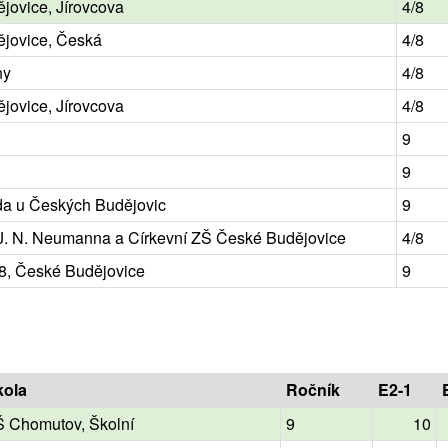
jovice, Jírovcova
4/8
jovice, Česká
4/8
ny
4/8
jovice, Jírovcova
4/8
9
9
a u Českých Budějovic
9
J. N. Neumanna a Církevní ZŠ České Budějovice
4/8
48, České Budějovice
9
kola
Ročník
E2-1
 Chomutov, Školní
9
10