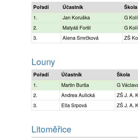
Pořadí
Účastník
Škola
1.
Jan Koruška
G Kol
2.
Matyáš Foršt
G Kol
3.
Alena Smrčková
ZŠ Kol
Louny
Pořadí
Účastník
Škola
1.
Martin Burša
G Václav
2.
Andrea Aulická
ZŠ J. A.
3.
Ella Srpová
ZŠ J. A.
Litoměřice