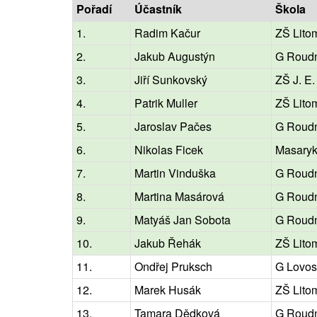
Pořadí
Účastník
Škola
1.
Radim Kačur
ZŠ Lito
2.
Jakub Augustýn
G Roud
3.
Jiří Sunkovský
ZŠ J. E
4.
Patrik Muller
ZŠ Lito
5.
Jaroslav Pačes
G Roud
6.
Nikolas Ficek
Masaryk
7.
Martin Vinduška
G Roud
8.
Martina Masárová
G Roud
9.
Matyáš Jan Sobota
G Roud
10.
Jakub Řehák
ZŠ Lito
11.
Ondřej Pruksch
G Lovos
12.
Marek Husák
ZŠ Lito
13.
Tamara Dědková
G Roud