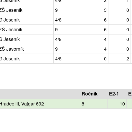
G Jeseník
4/8
3
1
ZŠ Jeseník
9
3
0
G Jeseník
4/8
6
0
ZŠ Jeseník
9
6
0
G Jeseník
4/8
4
0
ZŠ Javorník
9
4
0
G Jeseník
4/8
0
2
Ročník
E2-1
E
Hradec III, Vajgar 692
8
10