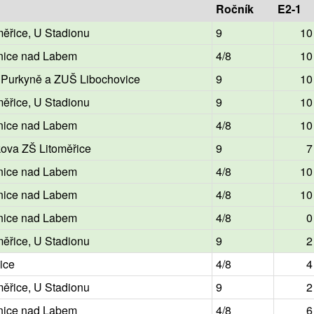
Ročník
E2-1
měřice, U Stadionu
9
10
nice nad Labem
4/8
10
. Purkyně a ZUŠ Libochovice
9
10
měřice, U Stadionu
9
10
nice nad Labem
4/8
10
ova ZŠ Litoměřice
9
7
nice nad Labem
4/8
10
nice nad Labem
4/8
10
nice nad Labem
4/8
0
měřice, U Stadionu
9
2
ice
4/8
4
měřice, U Stadionu
9
2
nice nad Labem
4/8
6