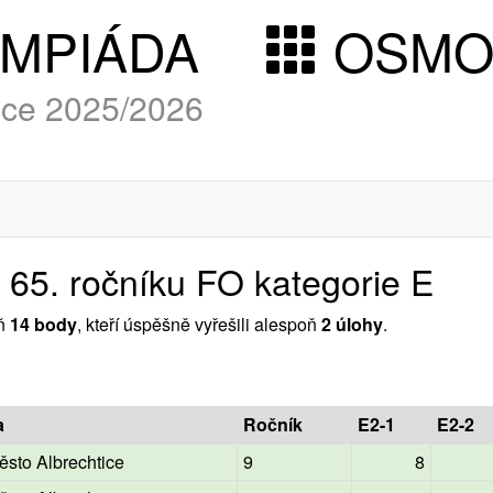
YMPIÁDA
OSM
roce 2025/2026
 65. ročníku FO kategorie E
oň
14 body
, kteří úspěšně vyřešili alespoň
2 úlohy
.
a
Ročník
E2-1
E2-2
sto Albrechtice
9
8