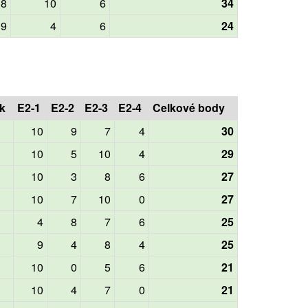
8
10
6
34
9
4
6
24
k
E2-1
E2-2
E2-3
E2-4
Celkové body
10
9
7
4
30
10
5
10
4
29
10
3
8
6
27
10
7
10
0
27
4
8
7
6
25
9
4
8
4
25
10
0
5
6
21
10
4
7
0
21