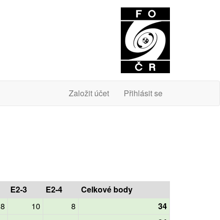
O
Založit účet
Přihlásit se
E2-3
E2-4
Celkové body
8
10
8
34