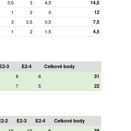
3,5
3
4,5
14,5
1
2
0
12
3
3,5
0,5
7,5
1
2
1,5
4,5
E2-3
E2-4
Celkové body
8
8
31
7
5
22
E2-2
E2-3
E2-4
Celkové body
10
10
8
38