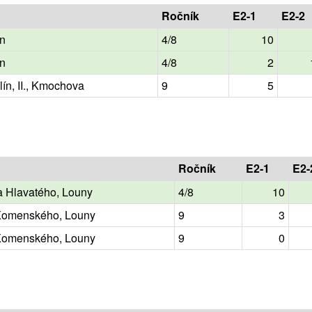
Ročník
E2-1
E2-2
ín
4/8
10
ín
4/8
2
ín, II., Kmochova
9
5
Ročník
E2-1
E2-
a Hlavatého, Louny
4/8
10
 Komenského, Louny
9
3
 Komenského, Louny
9
0