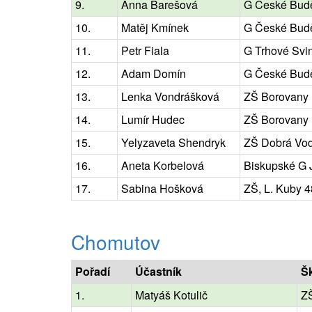
9.
Anna Barešová
G České Budě
10.
Matěj Kmínek
G České Budě
11.
Petr Fiala
G Trhové Svi
12.
Adam Domín
G České Budě
13.
Lenka Vondrášková
ZŠ Borovany
14.
Lumír Hudec
ZŠ Borovany
15.
Yelyzaveta Shendryk
ZŠ Dobrá Vod
16.
Aneta Korbelová
Biskupské G 
17.
Sabina Hošková
ZŠ, L. Kuby 
Chomutov
Pořadí
Účastník
Š
1.
Matyáš Kotulič
ZŠ