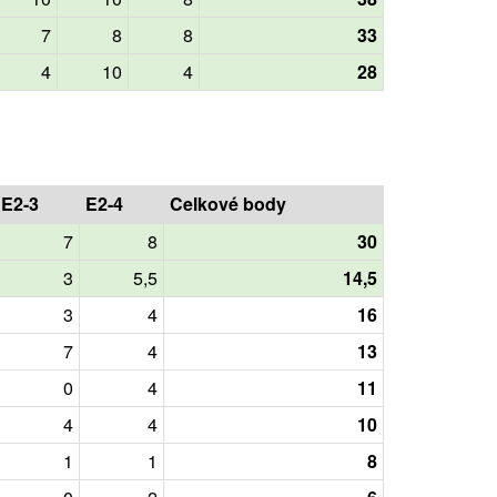
7
8
8
33
4
10
4
28
E2-3
E2-4
Celkové body
7
8
30
3
5,5
14,5
3
4
16
7
4
13
0
4
11
4
4
10
1
1
8