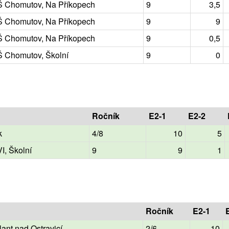
Š Chomutov, Na Příkopech
9
3,5
Š Chomutov, Na Příkopech
9
9
Š Chomutov, Na Příkopech
9
0,5
 Chomutov, Školní
9
0
Ročník
E2-1
E2-2
k
4/8
10
5
I, Školní
9
9
1
Ročník
E2-1
lant nad Ostravicí
2/6
10