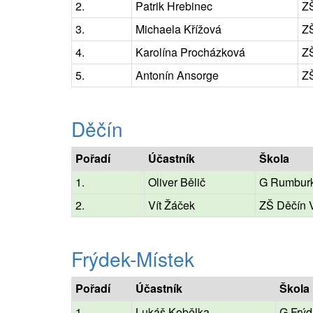
2.
Patrik Hrebinec
Z
3.
Michaela Křížová
Z
4.
Karolína Procházková
Z
5.
Antonín Ansorge
ZŠ
Děčín
Pořadí
Účastník
Škola
1.
Oliver Bělič
G Rumbur
2.
Vít Žáček
ZŠ Děčín V
Frýdek-Místek
Pořadí
Účastník
Škola
1.
Lukáš Kobělka
G Frýd