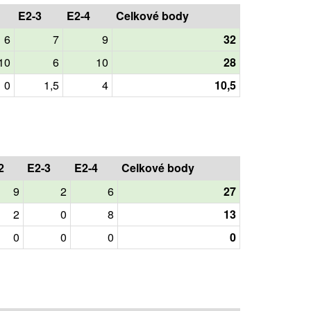
E2-3
E2-4
Celkové body
6
7
9
32
10
6
10
28
0
1,5
4
10,5
2
E2-3
E2-4
Celkové body
9
2
6
27
2
0
8
13
0
0
0
0