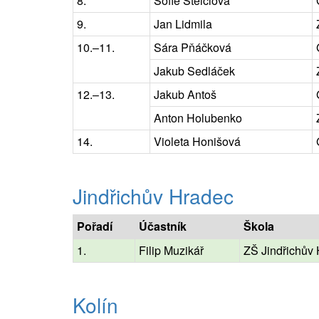
8.
Sofie Štelclová
9.
Jan Lidmila
10.–11.
Sára Pňáčková
Jakub Sedláček
12.–13.
Jakub Antoš
Anton Holubenko
14.
Violeta Honišová
Jindřichův Hradec
Pořadí
Účastník
Škola
1.
Filip Muzikář
ZŠ Jindřichův 
Kolín