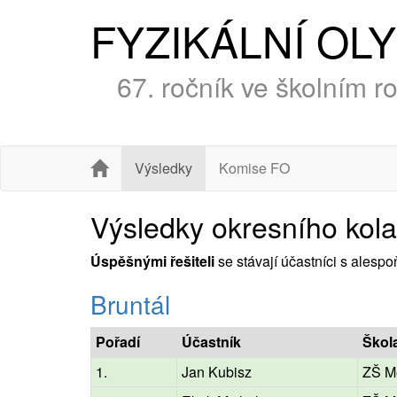
FYZIKÁLNÍ OL
67. ročník ve školním 
Výsledky
Komise FO
Výsledky okresního kola
Úspěšnými řešiteli
se stávají účastníci s alesp
Bruntál
Pořadí
Účastník
Škol
1.
Jan Kubisz
ZŠ Mě