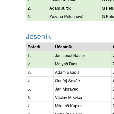
2.
Adam Jurtík
G Petr
3.
Zuzana Pěluchová
G Petr
Jeseník
Pořadí
Účastník
1.
Jan Josef Basler
2.
Matyáš Dias
3.
Adam Baudis
4.
Ondřej Ševčík
5.
Jan Moravec
6.
Václav Mrkvica
7.
Mikuláš Kupka